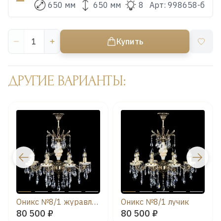
650 мм
650 мм
8
Арт:
998658-б
Купить
ДРУГИЕ ВАРИАНТЫ:
Оникс №8/1 журавлик
Оникс №8/1 лучик
80 500 ₽
80 500 ₽