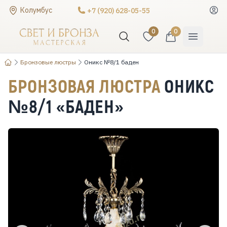
Колумбус
+7 (920) 628-05-55
0
0
Бронзовые люстры
Оникс №8/1 баден
БРОНЗОВАЯ ЛЮСТРА
ОНИКС
№8/1 «БАДЕН»