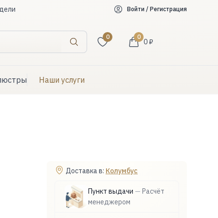
дели
Войти / Регистрация
0
0
0 ₽
Искать
люстры
Наши услуги
Доставка в:
Колумбус
Пункт выдачи
—
Расчёт
менеджером