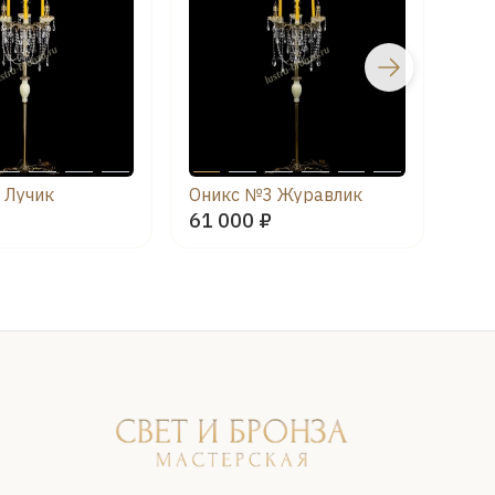
 Лучик
Оникс №3 Журавлик
Они
61 000 ₽
61 