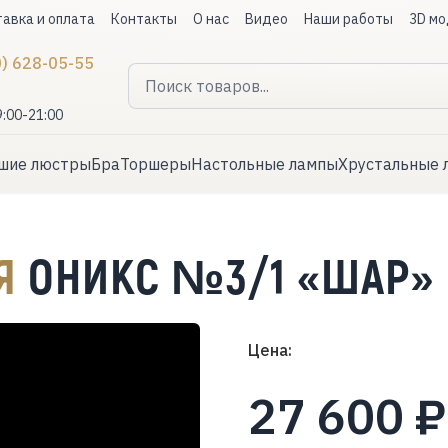
авка и оплата
Контакты
О нас
Видео
Наши работы
3D мо
0) 628-05-55
9:00-21:00
шие люстры
Бра
Торшеры
Настольные лампы
Хрустальные 
АЯ
ОНИКС №3/1 «ШАР»
Цена:
27 600 ₽