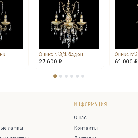
чик
Оникс №3/1 баден
Оникс №3
27 600 ₽
61 000 ₽
ИНФОРМАЦИЯ
О нас
ные лампы
Контакты