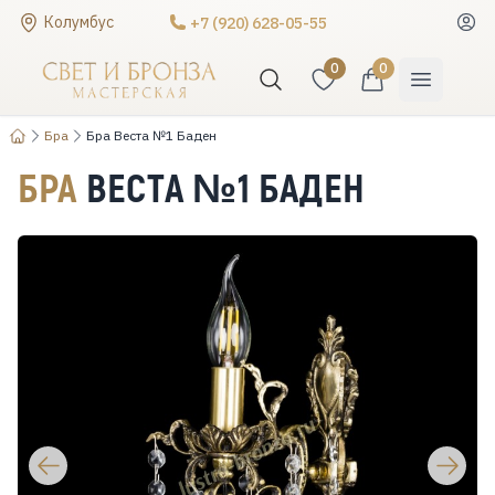
Колумбус
+7 (920) 628-05-55
0
0
Бра
Бра Веста №1 Баден
БРА
ВЕСТА №1 БАДЕН