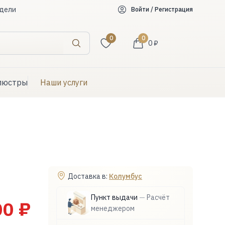
дели
Войти / Регистрация
0
0
0 ₽
Искать
люстры
Наши услуги
Доставка в:
Колумбус
Пункт выдачи
—
Расчёт
00 ₽
менеджером