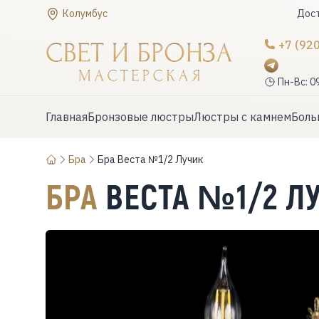
Колумбус
Дост
+7 (92
Пн-Вс: 0
Главная
Бронзовые люстры
Люстры с камнем
Боль
Бра
Бра Веста №1/2 Лучик
БРА
ВЕСТА №1/2 Л