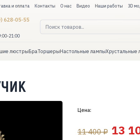
авка и оплата
Контакты
О нас
Видео
Наши работы
3D мо
0) 628-05-55
9:00-21:00
шие люстры
Бра
Торшеры
Настольные лампы
Хрустальные 
УЧИК
Цена:
13 1
11 400 ₽