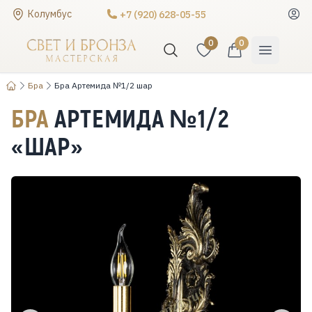
Колумбус
+7 (920) 628-05-55
0
0
Бра
Бра Артемида №1/2 шар
БРА
АРТЕМИДА №1/2
«ШАР»