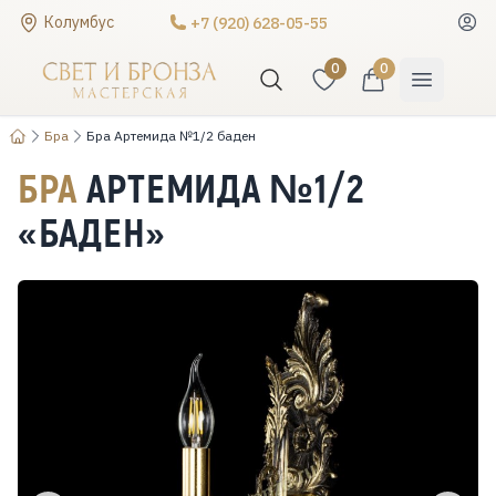
Колумбус
+7 (920) 628-05-55
0
0
Бра
Бра Артемида №1/2 баден
БРА
АРТЕМИДА №1/2
«БАДЕН»