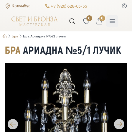
Колумбус
+7 (920) 628-05-55
0
0
Бра
Бра Ариадна №5/1 лучик
БРА
АРИАДНА №5/1 ЛУЧИК