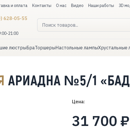
авка и оплата
Контакты
О нас
Видео
Наши работы
3D мо
0) 628-05-55
9:00-21:00
шие люстры
Бра
Торшеры
Настольные лампы
Хрустальные 
АЯ
АРИАДНА №5/1 «БАД
Цена:
31 700 ₽