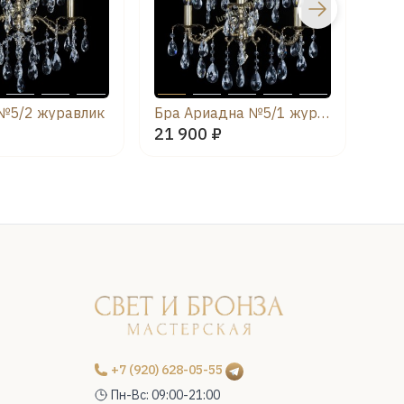
№5/2 журавлик
Бра Ариадна №5/1 журавлик
Ари
21 900 ₽
23 
+7 (920) 628-05-55
Пн-Вс: 09:00-21:00