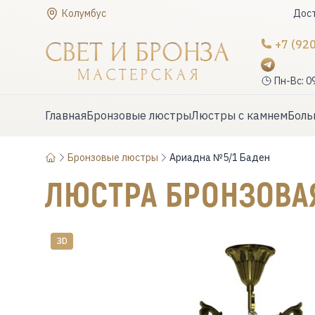
Колумбус
Дост
+7 (92
Пн-Вс: 0
Главная
Бронзовые люстры
Люстры с камнем
Боль
Бронзовые люстры
Ариадна №5/1 Баден
ЛЮСТРА БРОНЗОВ
ЗD