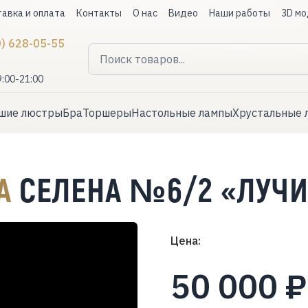
авка и оплата
Контакты
О нас
Видео
Наши работы
3D мо
0) 628-05-55
9:00-21:00
шие люстры
Бра
Торшеры
Настольные лампы
Хрустальные 
РА
СЕЛЕНА №6/2 «ЛУЧ
Цена:
50 000 ₽