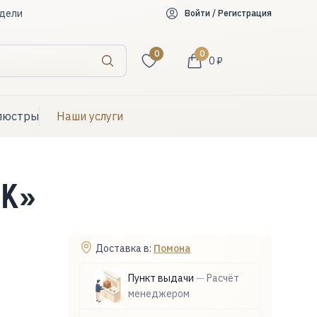
дели
Войти / Регистрация
0
0
0 ₽
Искать
люстры
Наши услуги
ИК»
Доставка в:
Помона
Пункт выдачи
—
Расчёт
менеджером