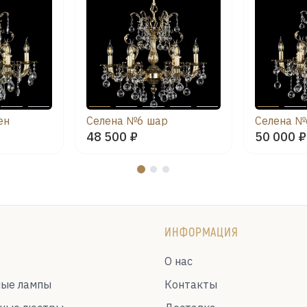
ен
Селена №6 шар
Селена №
48 500 ₽
50 000 ₽
ИНФОРМАЦИЯ
О нас
ные лампы
Контакты