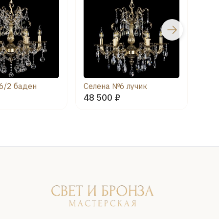
6/2 баден
Селена №6 лучик
Сел
48 500 ₽
48 