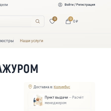
дели
Войти / Регистрация
0
0
0 ₽
Искать
люстры
Наши услуги
БАЖУРОМ
Доставка в:
Колумбус
Пункт выдачи
—
Расчёт
менеджером