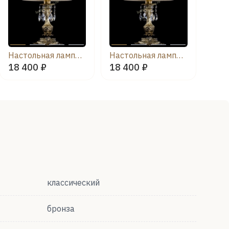
Настольная лампа Антик №1 Журавлик с абажуром
Настольная лампа Антик №1 Лучик с абажуром
18 400 ₽
18 400 ₽
классический
бронза