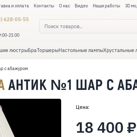
авка и оплата
Контакты
О нас
Видео
Наши работы
3D мо
0) 628-05-55
9:00-21:00
шие люстры
Бра
Торшеры
Настольные лампы
Хрустальные 
ар с абажуром
ПА
АНТИК №1 ШАР С А
Цена:
18 400 ₽