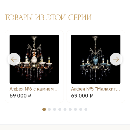
ТОВАРЫ ИЗ ЭТОЙ СЕРИИ
Алфея №6 с камнем шар чайная
Алфея №5 "Малахит" шар черная
69 000 ₽
69 000 ₽