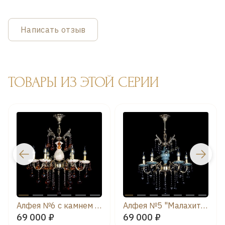
Написать отзыв
ТОВАРЫ ИЗ ЭТОЙ СЕРИИ
Алфея №6 с камнем шар чайная
Алфея №5 "Малахит" шар черная
69 000 ₽
69 000 ₽