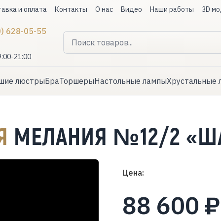
авка и оплата
Контакты
О нас
Видео
Наши работы
3D мо
0) 628-05-55
9:00-21:00
шие люстры
Бра
Торшеры
Настольные лампы
Хрустальные 
АЯ
МЕЛАНИЯ №12/2 «Ш
Цена:
88 600 ₽