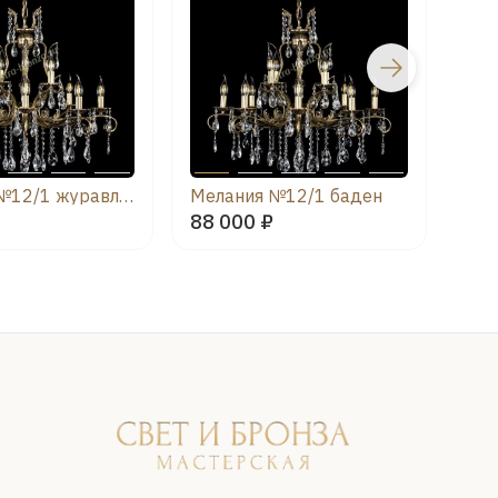
Мелания №12/1 журавлик
Мелания №12/1 баден
Мел
88 000 ₽
88 