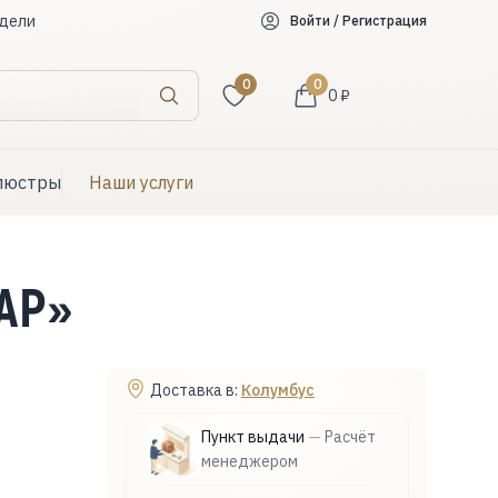
дели
Войти / Регистрация
0
0
0 ₽
Искать
люстры
Наши услуги
АР»
Доставка в:
Колумбус
Пункт выдачи
—
Расчёт
менеджером