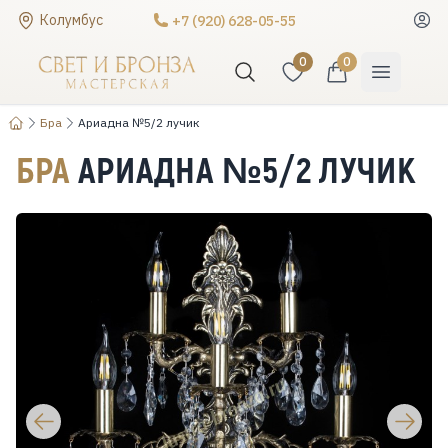
Колумбус
+7 (920) 628-05-55
0
0
Бра
Ариадна №5/2 лучик
БРА
АРИАДНА №5/2 ЛУЧИК