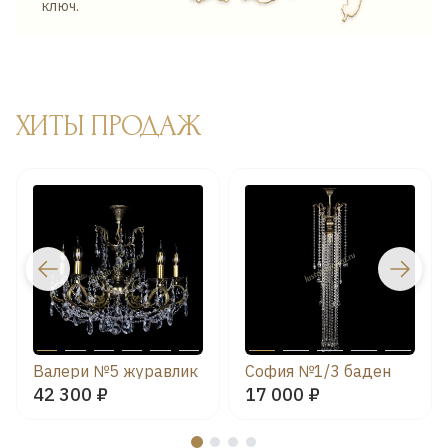
ключ.
ХИТЫ ПРОДАЖ
Валери №5 журавлик
София №1/3 баден
42 300 ₽
17 000 ₽