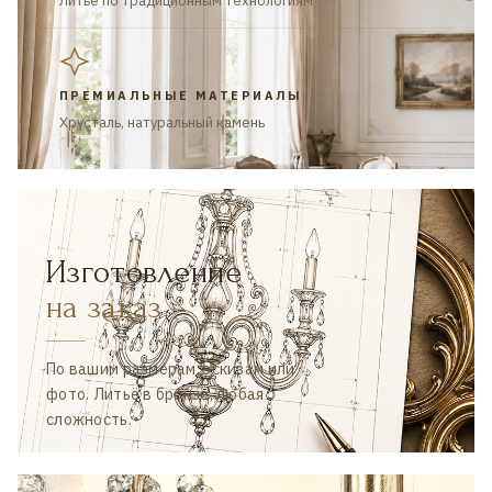
Литьё по традиционным технологиям
ПРЕМИАЛЬНЫЕ МАТЕРИАЛЫ
Хрусталь, натуральный камень
Изготовление
на заказ
По вашим размерам, эскизам или
фото. Литьё в бронзе, любая
сложность.